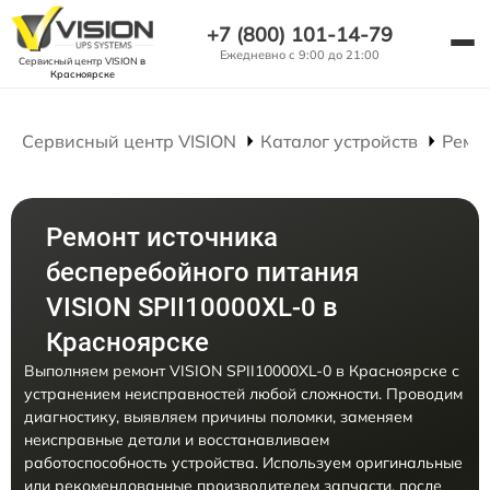
+7 (800) 101-14-79
Ежедневно с 9:00 до 21:00
Сервисный центр VISION
в
Красноярске
Сервисный центр VISION
Каталог устройств
Ремо
Ремонт источника
бесперебойного питания
VISION SPII10000XL-0 в
Красноярске
Выполняем ремонт VISION SPII10000XL-0 в Красноярске с
устранением неисправностей любой сложности. Проводим
диагностику, выявляем причины поломки, заменяем
неисправные детали и восстанавливаем
работоспособность устройства. Используем оригинальные
или рекомендованные производителем запчасти, после