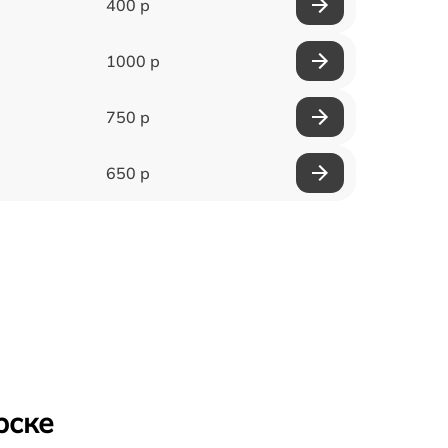
400 р
1000 р
750 р
650 р
рске