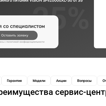
йного питания VISION SPII10000XL-30 от 35
я со специалистом
Оставить заявку
есь c
политикой конфиденциальности
Гарантия
Модели
Акции
Вопросы
О
реимущества сервис-цент