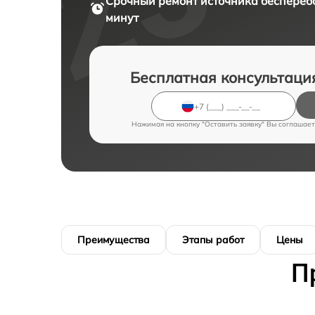
Срочный ремонт
источника бесперебо
минут
Бесплатная консультаци
Нажимая на кнопку "Оставить заявку" Вы соглашает
Преимущества
Этапы работ
Цены
П