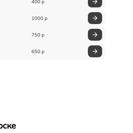
400 р
1000 р
750 р
650 р
рске