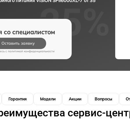
йного питания VISION SPII6000XL-7 от 35
я со специалистом
Оставить заявку
есь c
политикой конфиденциальности
Гарантия
Модели
Акции
Вопросы
О
реимущества сервис-цент