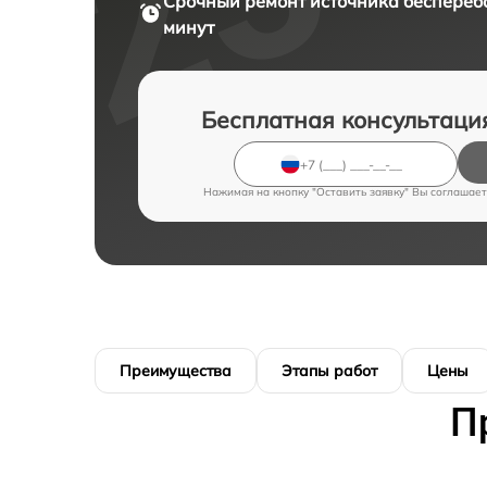
Срочный ремонт
источника бесперебо
минут
Бесплатная консультаци
Нажимая на кнопку "Оставить заявку" Вы соглашает
Преимущества
Этапы работ
Цены
П